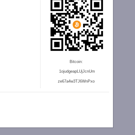
Bitcoin:
1ojudgeapLUjJcnU
m
ze
67a4w3TJ6WnPxo