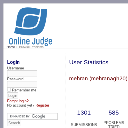
-->
Home
Browse Problems
User Statistics
Login
Username
mehran (mehranagh20)
Password
Remember me
Forgot login?
No account yet?
Register
1301
585
PROBLEMS
SUBMISSIONS
TRIED