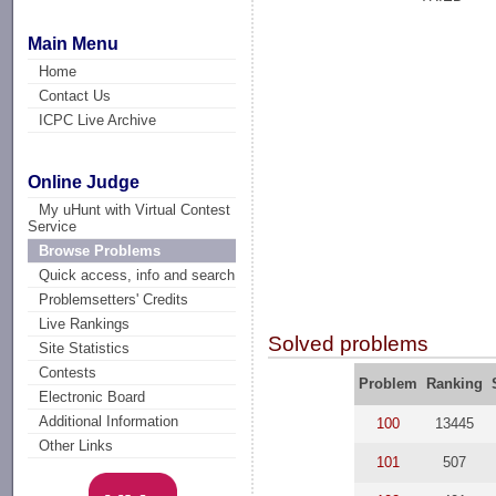
Main Menu
Home
Contact Us
ICPC Live Archive
Online Judge
My uHunt with Virtual Contest
Service
Browse Problems
Quick access, info and search
Problemsetters' Credits
Live Rankings
Solved problems
Site Statistics
Contests
Problem
Ranking
Electronic Board
Additional Information
100
13445
Other Links
101
507