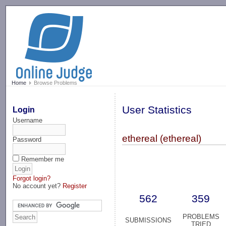
-->
Home
Browse Problems
User Statistics
Login
Username
ethereal (ethereal)
Password
Remember me
Forgot login?
No account yet?
Register
562
359
PROBLEMS
SUBMISSIONS
TRIED