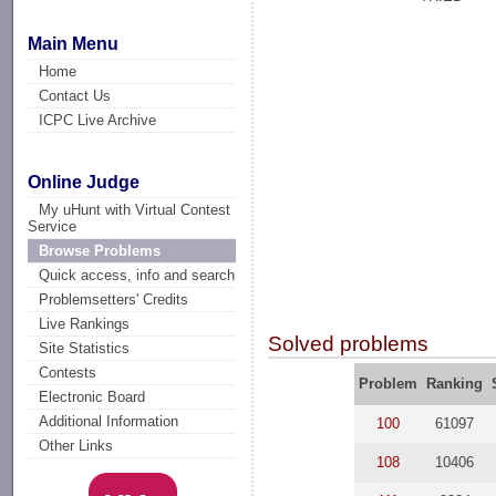
Main Menu
Home
Contact Us
ICPC Live Archive
Online Judge
My uHunt with Virtual Contest
Service
Browse Problems
Quick access, info and search
Problemsetters' Credits
Live Rankings
Solved problems
Site Statistics
Contests
Problem
Ranking
Electronic Board
Additional Information
100
61097
Other Links
108
10406