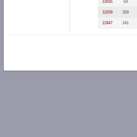
11835
50
11839
269
11847
141