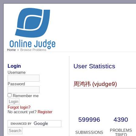
-->
Home
Browse Problems
User Statistics
Login
Username
周鸿祎 (vjudge9)
Password
Remember me
Forgot login?
No account yet?
Register
599996
4390
PROBLEMS
SUBMISSIONS
TRIED