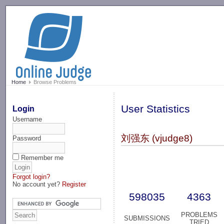
-->
Home
Browse Problems
User Statistics
Login
Username
刘强东 (vjudge8)
Password
Remember me
Forgot login?
No account yet?
Register
598035
4363
PROBLEMS
SUBMISSIONS
TRIED