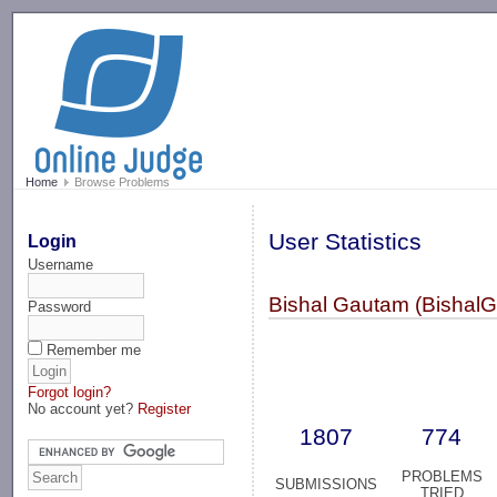
-->
Home
Browse Problems
User Statistics
Login
Username
Bishal Gautam (BishalG
Password
Remember me
Forgot login?
No account yet?
Register
1807
774
PROBLEMS
SUBMISSIONS
TRIED