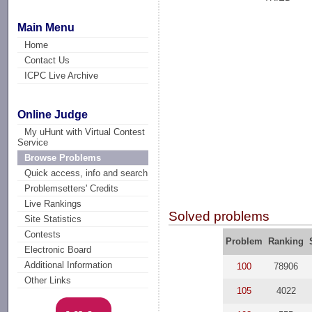
Main Menu
Home
Contact Us
ICPC Live Archive
Online Judge
My uHunt with Virtual Contest
Service
Browse Problems
Quick access, info and search
Problemsetters' Credits
Live Rankings
Solved problems
Site Statistics
Contests
Problem
Ranking
Electronic Board
Additional Information
100
78906
Other Links
105
4022