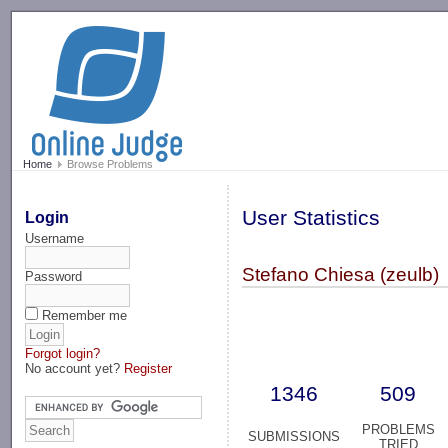
-->
Home
Browse Problems
User Statistics
Login
Username
Stefano Chiesa (zeulb)
Password
Remember me
Forgot login?
No account yet?
Register
1346
509
PROBLEMS
SUBMISSIONS
TRIED