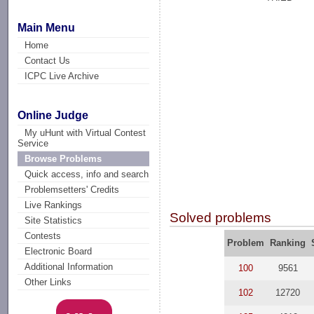
Main Menu
Home
Contact Us
ICPC Live Archive
Online Judge
My uHunt with Virtual Contest
Service
Browse Problems
Quick access, info and search
Problemsetters' Credits
Live Rankings
Solved problems
Site Statistics
Contests
Problem
Ranking
Electronic Board
Additional Information
100
9561
Other Links
102
12720