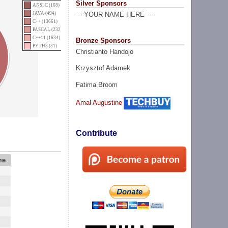
Silver Sponsors
ANSI C (168)
JAVA (494)
--- YOUR NAME HERE ----
C++ (13661)
PASCAL (232)
C++11 (1634)
Bronze Sponsors
PYTH3 (31)
Christianto Handojo
Krzysztof Adamek
Fatima Broom
Amal Augustine
Contribute
me