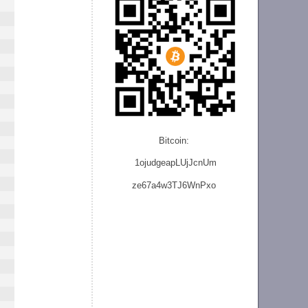
Bitcoin:
1ojudgeapLUjJcnU
m
ze
67a4w3TJ6WnPxo