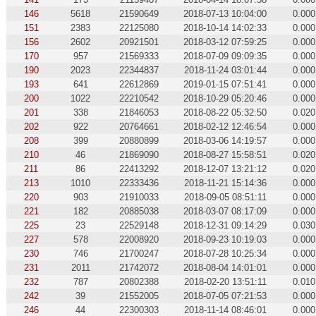
146
5618
21590649
2018-07-13 10:04:00
0.000
151
2383
22125080
2018-10-14 14:02:33
0.000
156
2602
20921501
2018-03-12 07:59:25
0.000
170
957
21569333
2018-07-09 09:09:35
0.000
190
2023
22344837
2018-11-24 03:01:44
0.000
193
641
22612869
2019-01-15 07:51:41
0.000
200
1022
22210542
2018-10-29 05:20:46
0.000
201
338
21846053
2018-08-22 05:32:50
0.020
202
922
20764661
2018-02-12 12:46:54
0.000
208
399
20880899
2018-03-06 14:19:57
0.000
210
46
21869090
2018-08-27 15:58:51
0.020
211
86
22413292
2018-12-07 13:21:12
0.020
213
1010
22333436
2018-11-21 15:14:36
0.000
220
903
21910033
2018-09-05 08:51:11
0.000
221
182
20885038
2018-03-07 08:17:09
0.000
225
23
22529148
2018-12-31 09:14:29
0.030
227
578
22008920
2018-09-23 10:19:03
0.000
230
746
21700247
2018-07-28 10:25:34
0.000
231
2011
21742072
2018-08-04 14:01:01
0.000
232
787
20802388
2018-02-20 13:51:11
0.010
242
39
21552005
2018-07-05 07:21:53
0.000
246
44
22300303
2018-11-14 08:46:01
0.000