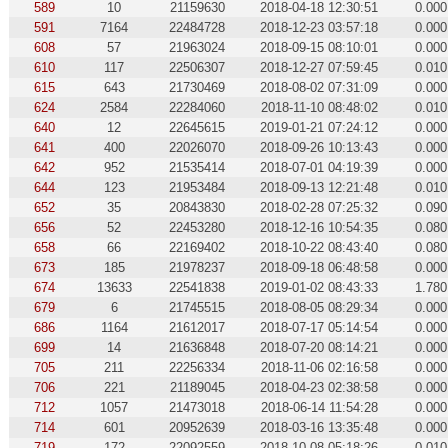
589
10
21159630
2018-04-18 12:30:51
0.000
591
7164
22484728
2018-12-23 03:57:18
0.000
608
57
21963024
2018-09-15 08:10:01
0.000
610
117
22506307
2018-12-27 07:59:45
0.010
615
643
21730469
2018-08-02 07:31:09
0.000
624
2584
22284060
2018-11-10 08:48:02
0.010
640
12
22645615
2019-01-21 07:24:12
0.000
641
400
22026070
2018-09-26 10:13:43
0.000
642
952
21535414
2018-07-01 04:19:39
0.000
644
123
21953484
2018-09-13 12:21:48
0.010
652
35
20843830
2018-02-28 07:25:32
0.090
656
52
22453280
2018-12-16 10:54:35
0.080
658
66
22169402
2018-10-22 08:43:40
0.080
673
185
21978237
2018-09-18 06:48:58
0.000
674
13633
22541838
2019-01-02 08:43:33
1.780
679
6
21745515
2018-08-05 08:29:34
0.000
686
1164
21612017
2018-07-17 05:14:54
0.000
699
14
21636848
2018-07-20 08:14:21
0.000
705
211
22256334
2018-11-06 02:16:58
0.000
706
221
21189045
2018-04-23 02:38:58
0.000
712
1057
21473018
2018-06-14 11:54:28
0.000
714
601
20952639
2018-03-16 13:35:48
0.000
719
172
22092559
2018-10-08 05:18:26
0.010