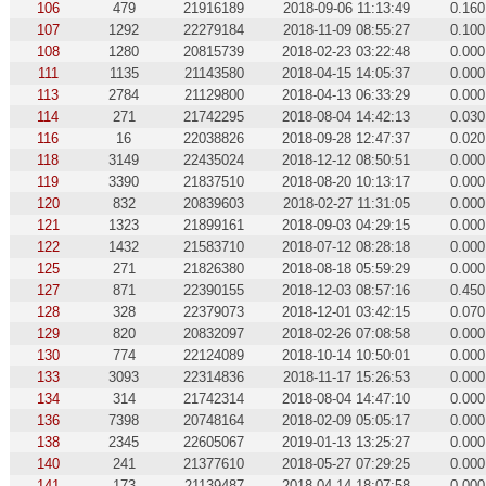
106
479
21916189
2018-09-06 11:13:49
0.160
107
1292
22279184
2018-11-09 08:55:27
0.100
108
1280
20815739
2018-02-23 03:22:48
0.000
111
1135
21143580
2018-04-15 14:05:37
0.000
113
2784
21129800
2018-04-13 06:33:29
0.000
114
271
21742295
2018-08-04 14:42:13
0.030
116
16
22038826
2018-09-28 12:47:37
0.020
118
3149
22435024
2018-12-12 08:50:51
0.000
119
3390
21837510
2018-08-20 10:13:17
0.000
120
832
20839603
2018-02-27 11:31:05
0.000
121
1323
21899161
2018-09-03 04:29:15
0.000
122
1432
21583710
2018-07-12 08:28:18
0.000
125
271
21826380
2018-08-18 05:59:29
0.000
127
871
22390155
2018-12-03 08:57:16
0.450
128
328
22379073
2018-12-01 03:42:15
0.070
129
820
20832097
2018-02-26 07:08:58
0.000
130
774
22124089
2018-10-14 10:50:01
0.000
133
3093
22314836
2018-11-17 15:26:53
0.000
134
314
21742314
2018-08-04 14:47:10
0.000
136
7398
20748164
2018-02-09 05:05:17
0.000
138
2345
22605067
2019-01-13 13:25:27
0.000
140
241
21377610
2018-05-27 07:29:25
0.000
141
173
21139487
2018-04-14 18:07:58
0.000