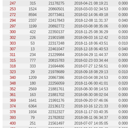
247
315
21178275
2018-04-21 08:19:21
0.000
253
1524
20860501
2018-03-03 02:34:53
0.000
272
8594
20773461
2018-02-14 06:49:18
0.000
294
2337
22417843
2018-12-08 11:31:37
0.040
297
1199
20892772
2018-03-08 08:35:06
0.000
300
422
22350137
2018-11-25 08:36:29
0.000
302
226
21901588
2018-09-03 16:12:42
0.010
303
53
22317248
2018-11-18 06:43:51
0.010
307
13
22461047
2018-12-18 06:40:53
0.040
311
234
21229984
2018-04-29 11:44:37
0.000
315
777
20815783
2018-02-23 03:34:44
0.000
318
333
21694486
2018-07-27 12:56:51
0.000
323
29
21978689
2018-09-18 08:29:13
0.010
340
1209
20867386
2018-03-04 08:24:53
0.000
348
180
22256059
2018-11-06 00:41:01
0.020
352
2569
21881761
2018-08-30 08:14:53
0.000
361
163
21881702
2018-08-30 08:02:04
0.000
369
1641
21991176
2018-09-20 07:46:06
0.000
374
6364
22136172
2018-10-16 12:21:33
0.000
378
1934
22312327
2018-11-17 03:40:35
0.000
393
79
21782832
2018-08-11 06:34:37
0.000
400
251
21561497
2018-07-07 14:05:05
0.000