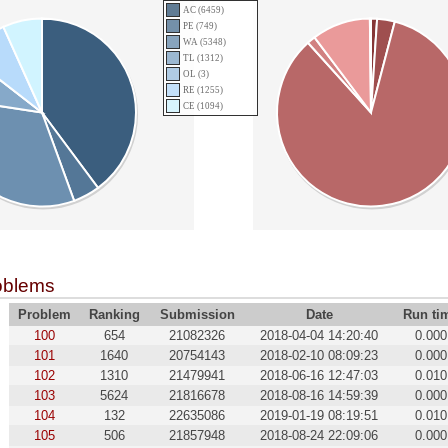
AC (6459)
PE (749)
WA (5348)
TL (1312)
OL (3)
RE (1255)
CE (1094)
oblems
Problem
Ranking
Submission
Date
Run ti
100
654
21082326
2018-04-04 14:20:40
0.000
101
1640
20754143
2018-02-10 08:09:23
0.000
102
1310
21479941
2018-06-16 12:47:03
0.010
103
5624
21816678
2018-08-16 14:59:39
0.000
104
132
22635086
2019-01-19 08:19:51
0.010
105
506
21857948
2018-08-24 22:09:06
0.000