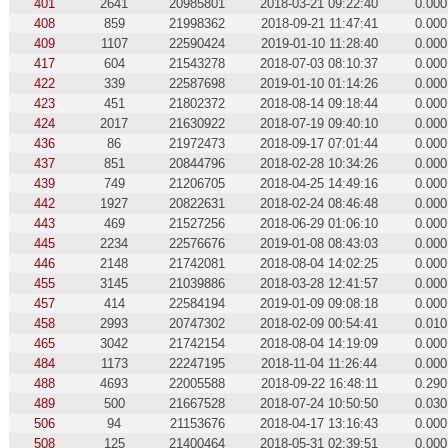
401
2641
20985801
2018-03-21 09:22:40
0.000
408
859
21998362
2018-09-21 11:47:41
0.000
409
1107
22590424
2019-01-10 11:28:40
0.000
417
604
21543278
2018-07-03 08:10:37
0.000
422
339
22587698
2019-01-10 01:14:26
0.000
423
451
21802372
2018-08-14 09:18:44
0.000
424
2017
21630922
2018-07-19 09:40:10
0.000
436
86
21972473
2018-09-17 07:01:44
0.000
437
851
20844796
2018-02-28 10:34:26
0.000
439
749
21206705
2018-04-25 14:49:16
0.000
442
1927
20822631
2018-02-24 08:46:48
0.000
443
469
21527256
2018-06-29 01:06:10
0.000
445
2234
22576676
2019-01-08 08:43:03
0.000
446
2148
21742081
2018-08-04 14:02:25
0.000
455
3145
21039886
2018-03-28 12:41:57
0.000
457
414
22584194
2019-01-09 09:08:18
0.000
458
2993
20747302
2018-02-09 00:54:41
0.010
465
3042
21742154
2018-08-04 14:19:09
0.000
484
1173
22247195
2018-11-04 11:26:44
0.000
488
4693
22005588
2018-09-22 16:48:11
0.290
489
500
21667528
2018-07-24 10:50:50
0.030
506
94
21153676
2018-04-17 13:16:43
0.000
508
125
21400464
2018-05-31 02:39:51
0.000