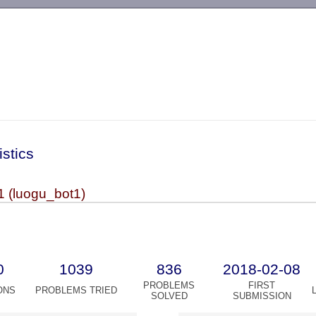
-->
istics
1 (luogu_bot1)
0
1039
836
2018-02-08
PROBLEMS
FIRST
ONS
PROBLEMS TRIED
SOLVED
SUBMISSION