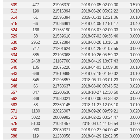
509
477
21908370
2018-09-05 02:00:00
0.570
512
199
21516394
2018-06-26 05:02:22
0.010
514
61
22595394
2019-01-11 12:21:06
0.010
515
66
21086991
2018-04-05 12:51:17
0.040
524
168
21755190
2018-08-07 02:00:03
0.100
529
58
21539610
2018-07-02 09:36:40
0.000
530
2952
21872884
2018-08-28 13:16:19
0.000
532
717
21201624
2018-04-25 01:07:55
0.000
534
385
22193068
2018-10-26 05:59:02
0.000
536
2468
21167700
2018-04-19 13:07:43
0.000
540
105
21075220
2018-04-03 10:59:30
0.010
543
648
21619898
2018-07-18 01:50:32
0.010
544
345
21295857
2018-05-11 03:01:23
0.000
548
66
21750637
2018-08-06 07:43:52
0.020
557
847
22200636
2018-10-27 12:30:50
2.620
562
349
21930021
2018-09-09 04:38:42
0.000
563
58
22360145
2018-11-27 12:06:10
0.010
571
1130
22026007
2018-09-26 09:59:21
0.020
572
3022
20809982
2018-02-22 03:24:47
0.000
575
5100
21081457
2018-04-04 11:06:54
0.000
580
963
22030371
2018-09-27 04:00:42
0.000
588
119
21230058
2018-04-29 12:02:35
0.000