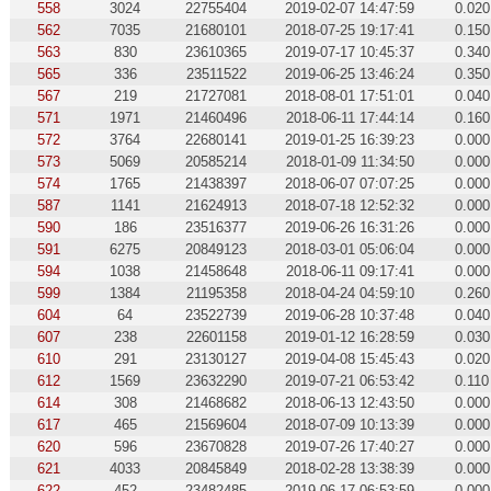
558
3024
22755404
2019-02-07 14:47:59
0.020
562
7035
21680101
2018-07-25 19:17:41
0.150
563
830
23610365
2019-07-17 10:45:37
0.340
565
336
23511522
2019-06-25 13:46:24
0.350
567
219
21727081
2018-08-01 17:51:01
0.040
571
1971
21460496
2018-06-11 17:44:14
0.160
572
3764
22680141
2019-01-25 16:39:23
0.000
573
5069
20585214
2018-01-09 11:34:50
0.000
574
1765
21438397
2018-06-07 07:07:25
0.000
587
1141
21624913
2018-07-18 12:52:32
0.000
590
186
23516377
2019-06-26 16:31:26
0.000
591
6275
20849123
2018-03-01 05:06:04
0.000
594
1038
21458648
2018-06-11 09:17:41
0.000
599
1384
21195358
2018-04-24 04:59:10
0.260
604
64
23522739
2019-06-28 10:37:48
0.040
607
238
22601158
2019-01-12 16:28:59
0.030
610
291
23130127
2019-04-08 15:45:43
0.020
612
1569
23632290
2019-07-21 06:53:42
0.110
614
308
21468682
2018-06-13 12:43:50
0.000
617
465
21569604
2018-07-09 10:13:39
0.000
620
596
23670828
2019-07-26 17:40:27
0.000
621
4033
20845849
2018-02-28 13:38:39
0.000
622
452
23482485
2019-06-17 06:53:59
0.000