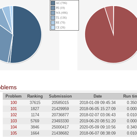
AC (796)
PE (19)
WA (496)
TL (136)
RE (70)
CE (26)
oblems
Problem
Ranking
Submission
Date
Run ti
100
37615
20585015
2018-01-09 09:45:34
0.350
101
1827
21429959
2018-06-05 15:27:09
0.000
102
1174
20736877
2018-02-07 03:06:43
0.010
103
5769
23493330
2019-06-20 08:51:20
0.000
104
3846
25000417
2020-05-09 09:10:56
0.340
105
1664
21438682
2018-06-07 08:38:09
0.010