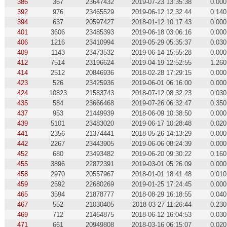
386
367
23647432
2019-07-23 13:35:38
0.000
392
976
23465529
2019-06-12 12:32:44
0.140
394
637
20597427
2018-01-12 10:17:43
0.000
401
3606
23485393
2019-06-18 03:06:16
0.000
406
1216
23410994
2019-05-29 05:35:37
0.030
409
1143
23473532
2019-06-14 15:55:28
0.000
412
7514
23196624
2019-04-19 12:52:55
1.260
414
2512
20846936
2018-02-28 17:29:15
0.000
423
526
23425936
2019-06-01 06:16:00
0.000
424
10823
21583743
2018-07-12 08:32:23
0.030
435
584
23666468
2019-07-26 06:32:47
0.350
437
953
21449939
2018-06-09 10:38:50
0.000
439
5101
23483020
2019-06-17 10:28:48
0.020
441
2356
21374441
2018-05-26 14:13:29
0.000
442
2267
23443905
2019-06-06 08:24:39
0.000
452
680
23493482
2019-06-20 09:30:22
0.160
455
3896
22872391
2019-03-01 05:26:09
0.000
458
2970
20557967
2018-01-01 18:41:48
0.010
459
2592
22680269
2019-01-25 17:24:45
0.000
465
3594
21878777
2018-08-29 16:18:55
0.040
467
552
21030405
2018-03-27 11:26:44
0.230
469
712
21464875
2018-06-12 16:04:53
0.030
471
661
20949808
2018-03-16 06:15:07
0.020