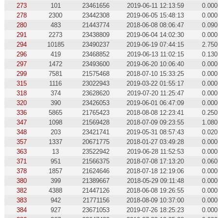
273
101
23461656
2019-06-11 12:13:59
0.000
278
2300
23442308
2019-06-05 15:48:13
0.000
280
483
21443774
2018-06-08 08:06:47
0.090
291
2273
23438809
2019-06-04 14:02:30
0.000
294
10185
23490237
2019-06-19 07:44:15
2.750
296
419
23468852
2019-06-13 11:02:15
0.130
297
1472
23493600
2019-06-20 10:06:40
0.000
299
7581
21575468
2018-07-10 15:33:25
0.000
315
1116
23022943
2019-03-22 01:55:17
0.000
318
374
23628620
2019-07-20 11:25:47
0.000
320
390
23426053
2019-06-01 06:47:09
0.000
336
5865
21765423
2018-08-08 12:23:41
0.250
347
1098
21569428
2018-07-09 09:23:55
1.080
348
203
23421741
2019-05-31 08:57:43
0.020
357
1337
20671775
2018-01-27 03:49:28
0.000
363
13
23522942
2019-06-28 11:52:53
0.000
371
951
21566375
2018-07-08 17:13:20
0.060
378
1857
21624646
2018-07-18 12:19:06
0.000
380
399
21389667
2018-05-29 09:11:48
0.000
382
4388
21447126
2018-06-08 19:26:55
0.000
383
942
21771156
2018-08-09 10:37:00
0.000
384
927
23671053
2019-07-26 18:25:23
0.000