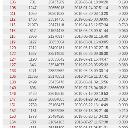
106
701
25437289
2020-08-31 18:04:20
0.190
108
1247
20656018
2018-01-24 07:51:14
0.000
111
1059
20801022
2018-02-20 08:13:20
0.000
112
1483
23514736
2019-06-26 08:39:05
0.070
113
21970
23171118
2019-04-15 12:57:34
0.760
116
817
21524478
2018-06-28 09:51:44
0.050
118
2969
21270917
2018-05-06 11:16:40
0.000
119
3127
20853064
2018-03-01 16:43:05
0.000
120
7212
23490181
2019-06-19 07:27:15
0.020
122
1687
23514939
2019-06-26 09:36:30
0.000
124
1190
23635642
2019-07-21 16:44:47
0.000
127
646
23514077
2019-06-26 05:25:32
0.380
133
3271
23522552
2019-06-28 09:30:14
0.000
136
21755
23170531
2019-04-15 11:37:41
0.020
138
2499
25435478
2020-08-31 09:15:56
0.000
140
696
23666058
2019-07-26 04:38:21
0.010
146
6429
23615818
2019-07-18 09:19:53
0.000
147
2259
20684603
2018-01-29 09:13:20
0.010
151
2759
25166437
2020-06-22 16:14:49
0.000
152
1181
21622955
2018-07-18 08:21:46
0.210
153
1779
23494928
2019-06-20 17:34:32
0.040
154
600
21694163
2018-07-27 11:57:38
0.000
156
4153
25435390
2020-08-31 08:51:31
0.000