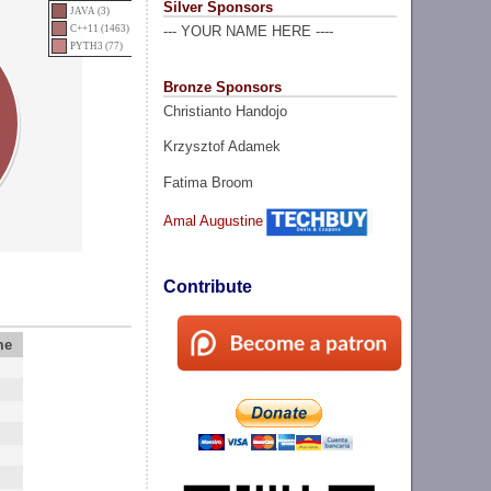
Silver Sponsors
JAVA (3)
C++11 (1463)
--- YOUR NAME HERE ----
PYTH3 (77)
Bronze Sponsors
Christianto Handojo
Krzysztof Adamek
Fatima Broom
Amal Augustine
Contribute
me