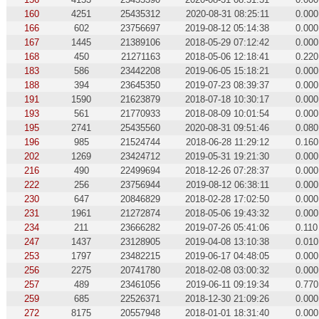
160
4251
25435312
2020-08-31 08:25:11
0.000
166
602
23756697
2019-08-12 05:14:38
0.000
167
1445
21389106
2018-05-29 07:12:42
0.000
168
450
21271163
2018-05-06 12:18:41
0.220
183
586
23442208
2019-06-05 15:18:21
0.000
188
394
23645350
2019-07-23 08:39:37
0.000
191
1590
21623879
2018-07-18 10:30:17
0.000
193
561
21770933
2018-08-09 10:01:54
0.000
195
2741
25435560
2020-08-31 09:51:46
0.080
196
985
21524744
2018-06-28 11:29:12
0.160
202
1269
23424712
2019-05-31 19:21:30
0.000
216
490
22499694
2018-12-26 07:28:37
0.000
222
256
23756944
2019-08-12 06:38:11
0.000
230
647
20846829
2018-02-28 17:02:50
0.000
231
1961
21272874
2018-05-06 19:43:32
0.000
234
211
23666282
2019-07-26 05:41:06
0.110
247
1437
23128905
2019-04-08 13:10:38
0.010
253
1797
23482215
2019-06-17 04:48:05
0.000
256
2275
20741780
2018-02-08 03:00:32
0.000
257
489
23461056
2019-06-11 09:19:34
0.770
259
685
22526371
2018-12-30 21:09:26
0.000
272
8175
20557948
2018-01-01 18:31:40
0.000