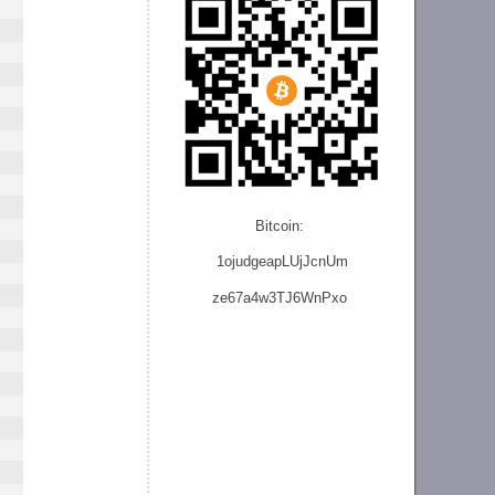
Bitcoin:
1ojudgeapLUjJcnU
m
ze
67a4w3TJ6WnPxo