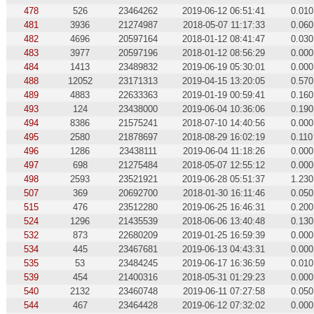
478
526
23464262
2019-06-12 06:51:41
0.010
481
3936
21274987
2018-05-07 11:17:33
0.060
482
4696
20597164
2018-01-12 08:41:47
0.030
483
3977
20597196
2018-01-12 08:56:29
0.000
484
1413
23489832
2019-06-19 05:30:01
0.000
488
12052
23171313
2019-04-15 13:20:05
0.570
489
4883
22633363
2019-01-19 00:59:41
0.160
493
124
23438000
2019-06-04 10:36:06
0.190
494
8386
21575241
2018-07-10 14:40:56
0.000
495
2580
21878697
2018-08-29 16:02:19
0.110
496
1286
23438111
2019-06-04 11:18:26
0.000
497
698
21275484
2018-05-07 12:55:12
0.000
498
2593
23521921
2019-06-28 05:51:37
1.230
507
369
20692700
2018-01-30 16:11:46
0.050
515
476
23512280
2019-06-25 16:46:31
0.200
524
1296
21435539
2018-06-06 13:40:48
0.130
532
873
22680209
2019-01-25 16:59:39
0.000
534
445
23467681
2019-06-13 04:43:31
0.000
535
53
23484245
2019-06-17 16:36:59
0.010
539
454
21400316
2018-05-31 01:29:23
0.000
540
2132
23460748
2019-06-11 07:27:58
0.050
544
467
23464428
2019-06-12 07:32:02
0.000