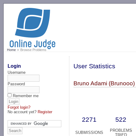
-->
Home
Browse Problems
User Statistics
Login
Username
Bruno Adami (Brunooo)
Password
Remember me
Forgot login?
No account yet?
Register
2271
522
PROBLEMS
SUBMISSIONS
TRIED