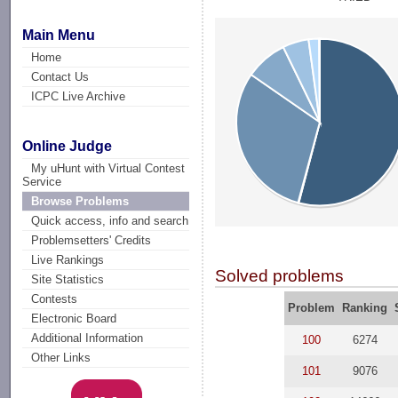
Main Menu
Home
Contact Us
ICPC Live Archive
Online Judge
My uHunt with Virtual Contest
Service
Browse Problems
Quick access, info and search
Problemsetters' Credits
Live Rankings
Solved problems
Site Statistics
Contests
Problem
Ranking
Electronic Board
Additional Information
100
6274
Other Links
101
9076