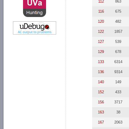
112
863
116
675
120
482
122
1857
127
539
129
678
133
6314
136
9314
140
149
152
433
156
3717
163
38
167
2063