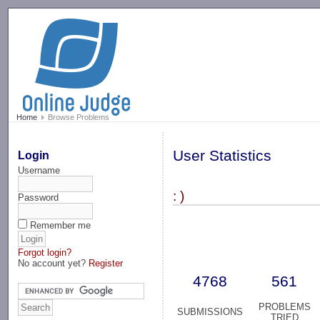
-->
Home
Browse Problems
User Statistics
Login
Username
: )
Password
Remember me
Forgot login?
No account yet?
Register
4768
561
PROBLEMS
SUBMISSIONS
TRIED