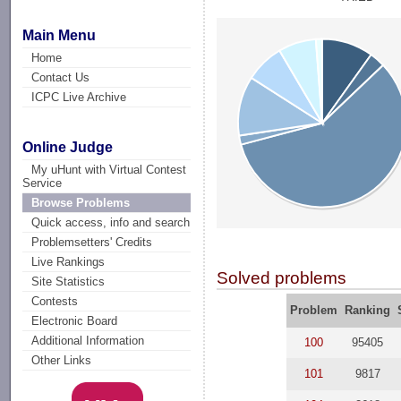
Main Menu
Home
Contact Us
ICPC Live Archive
Online Judge
My uHunt with Virtual Contest
Service
Browse Problems
Quick access, info and search
Problemsetters' Credits
Live Rankings
Solved problems
Site Statistics
Contests
Problem
Ranking
Electronic Board
Additional Information
100
95405
Other Links
101
9817