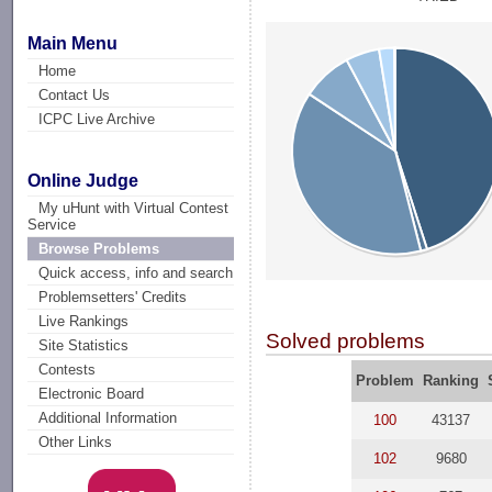
Main Menu
Home
Contact Us
ICPC Live Archive
Online Judge
My uHunt with Virtual Contest
Service
Browse Problems
Quick access, info and search
Problemsetters' Credits
Live Rankings
Solved problems
Site Statistics
Contests
Problem
Ranking
Electronic Board
Additional Information
100
43137
Other Links
102
9680