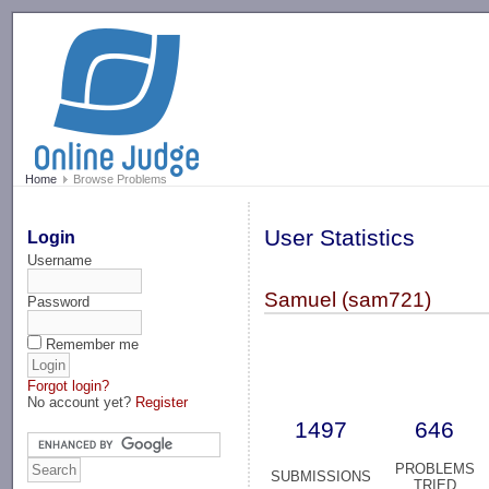
-->
Home
Browse Problems
User Statistics
Login
Username
Samuel (sam721)
Password
Remember me
Forgot login?
No account yet?
Register
1497
646
PROBLEMS
SUBMISSIONS
TRIED