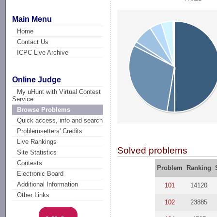
Main Menu
Home
Contact Us
ICPC Live Archive
Online Judge
My uHunt with Virtual Contest
Service
Browse Problems
Quick access, info and search
Problemsetters' Credits
Live Rankings
Solved problems
Site Statistics
Contests
Problem
Ranking
Electronic Board
Additional Information
101
14120
Other Links
102
23885