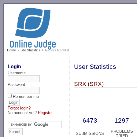
-->
Home
Site Statistics
Authors Ranklist
User Statistics
Login
Username
SRX (SRX)
Password
Remember me
Forgot login?
No account yet?
Register
6473
1297
PROBLEMS
SUBMISSIONS
TRIED